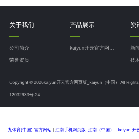
关于我们
产品展示
资
公司简介
kaiyun开云官方网页版_kaiyun（中国）
新
荣誉资质
技
Copyright © 2026kaiyun开云官方网页版_kaiyun（中国） All Righ
12032933号-24
九体育(中国)·官方网站
|
江南手机网页版_江南（中国）
|
kaiyun