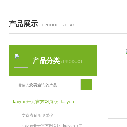
产品展示
/ PRODUCTS PLAY
产品分类
/ PRODUCT
kaiyun开云官方网页版_kaiyun（中国）
交直流耐压测试仪
kaiyun开云官方网页版_kaiyun（中国）