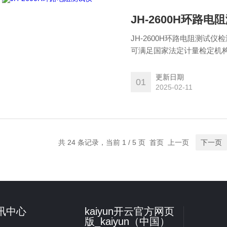
JH-2600H环路电
JH-2600H环路电阻测试
可满足国家法定计量检定机
用于用于避雷装置检测、防
检测、雷电灾害调查等。
更新日期
01
2025-02-11
共 24 条记录，当前 1 / 5 页 首页 上一页
下一页
讯中心
kaiyun开云官方网页
版_kaiyun（中国）