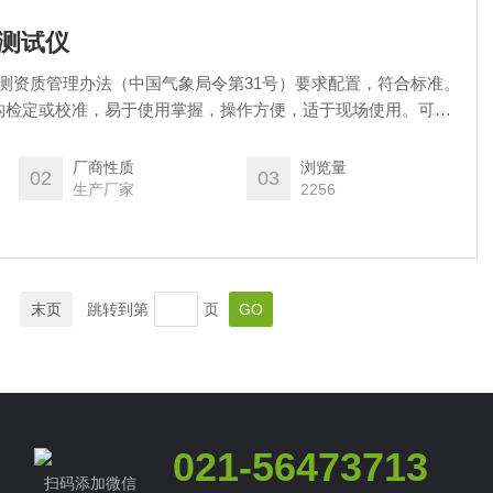
阻测试仪
仪检测资质管理办法（中国气象局令第31号）要求配置，符合标准。
构检定或校准，易于使用掌握，操作方便，适于现场使用。可适
雷工程验收检测、过压器件运行监测、机房环境检测、建审项目
厂商性质
浏览量
02
03
生产厂家
2256
末页
跳转到第
页
021-56473713
扫码添加微信