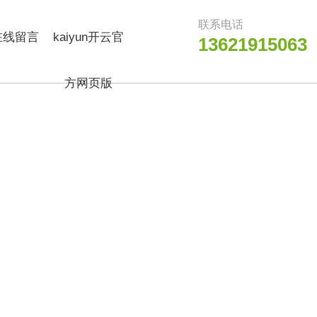
联系电话
在线留言
kaiyun开云官
13621915063
方网页版
_kaiyun（中
国）