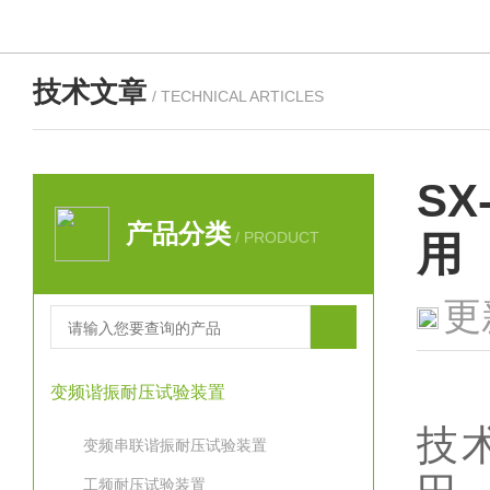
技术文章
/ TECHNICAL ARTICLES
S
产品分类
/ PRODUCT
用
更
S
变频谐振耐压试验装置
技
变频串联谐振耐压试验装置
工频耐压试验装置