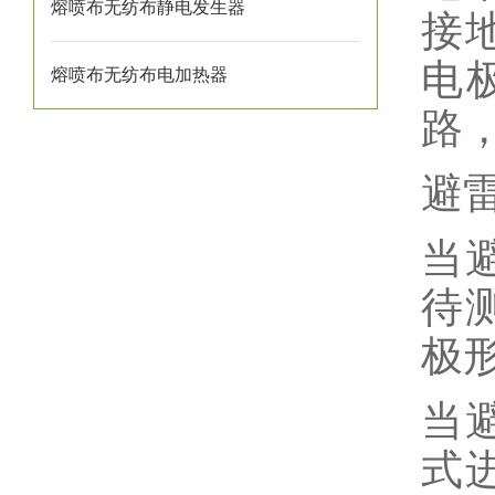
熔喷布无纺布静电发生器
接
电
熔喷布无纺布电加热器
路
避
当
待
极
当
式