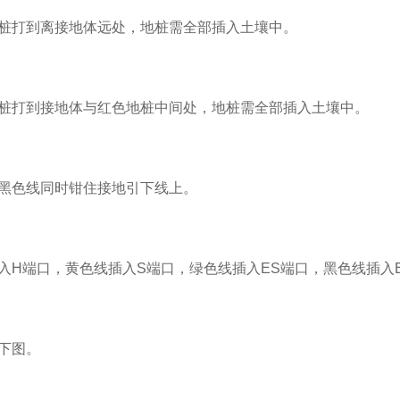
桩打到离接地体远处，地桩需全部插入土壤中。
桩打到接地体与红色地桩中间处，地桩需全部插入土壤中。
黑色线同时钳住接地引下线上。
入H端口，黄色线插入S端口，绿色线插入ES端口，黑色线插入
下图。