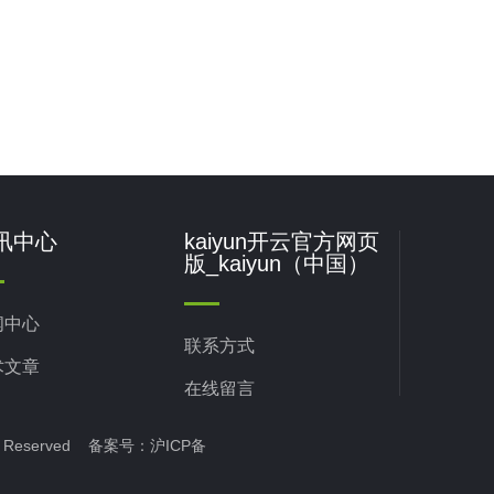
讯中心
kaiyun开云官方网页
版_kaiyun（中国）
闻中心
联系方式
术文章
在线留言
ts Reserved 备案号：
沪ICP备