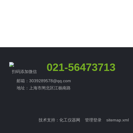
021-56473713
扫码添加微信
邮箱：3039289578@qq.com
地址：上海市闸北区江杨南路
技术支持：
化工仪器网
管理登录
sitemap.xml