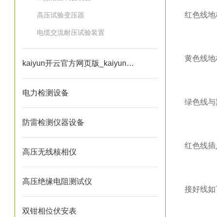
红色线地
高压试验变压器
电缆交流耐压试验装置
黄色线地
kaiyun开云官方网页版_kaiyun（中国）
电力检测设备
绿色线与
防雷检测仪器设备
红色线插
高压无线核相仪
高压绝缘电阻测试仪
接好线如
双钳相位伏安表