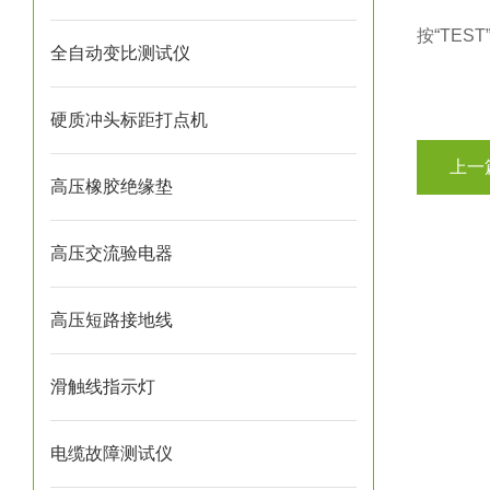
按“TE
全自动变比测试仪
硬质冲头标距打点机
上一
高压橡胶绝缘垫
高压交流验电器
高压短路接地线
滑触线指示灯
电缆故障测试仪