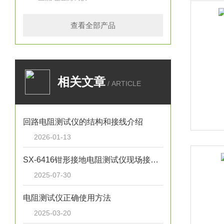
查看全部产品
相关文章
/ ARTICLE
回路电阻测试仪的结构和接线介绍
2026-01-13
SX-6416钳形接地电阻测试仪现场接地电阻测试应用
2025-07-30
电阻测试仪正确使用方法
2025-03-20