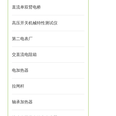
直流单双臂电桥
高压开关机械特性测试仪
第二电表厂
交直流电阻箱
电加热器
油
拉闸杆
轴承加热器
1