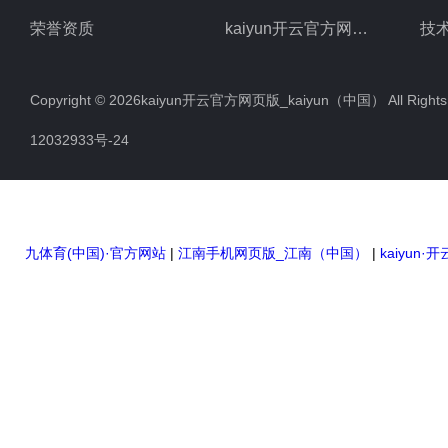
荣誉资质
kaiyun开云官方网页版_kaiyun（中国）
技
电力检测设备
Copyright © 2026kaiyun开云官方网页版_kaiyun（中国） All Righ
防雷检测仪器设备
12032933号-24
高压无线核相仪
高压绝缘电阻测试仪
双钳相位伏安表
九体育(中国)·官方网站
|
江南手机网页版_江南（中国）
|
kaiyun
全自动变比测试仪
硬质冲头标距打点机
高压橡胶绝缘垫
高压交流验电器
高压短路接地线