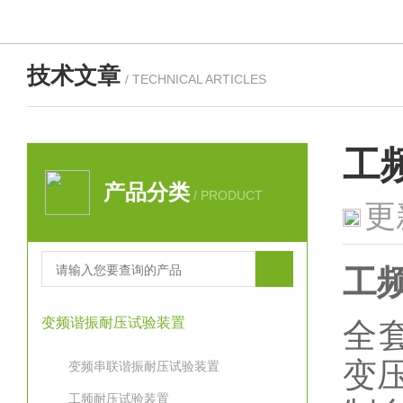
技术文章
/ TECHNICAL ARTICLES
工
产品分类
/ PRODUCT
更
工
变频谐振耐压试验装置
全
变压
变频串联谐振耐压试验装置
工频耐压试验装置