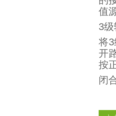
的
值
3
将
开路
按正
闭