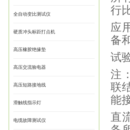
行
全自动变比测试仪
应
硬质冲头标距打点机
备
高压橡胶绝缘垫
试
高压交流验电器
注
联
高压短路接地线
能
滑触线指示灯
直
电缆故障测试仪
备