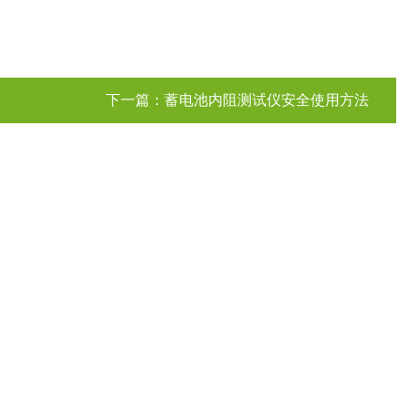
下一篇：
蓄电池内阻测试仪安全使用方法