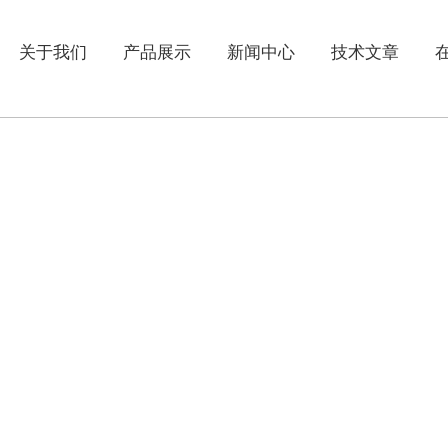
关于我们
产品展示
新闻中心
技术文章