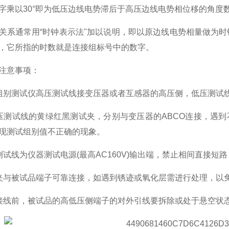
字乘以30°即为低压边线电势滞后于高压边线电势相位移的角度
关系通常用“时钟表示法"加以说明，即以原边线电势相量做为时
，它所指的时数就是连接组标号中的数字。
注意事项：
组别测试仪高压测试线接变压器或者互感器的高压侧，低压测试
压测试线的黄绿红黑测试夹，分别与变压器的ABCO连接，遇
现测试组别值不正确的现象。
测试线为仪器测试电源(最高AC160V)输出端，禁止相间直接
夹与被试品端子可靠连接，如遇到锈迹或氧化层需进行处理，以
接线前，被试品的高低压侧端子的对外引线要拆除或处于悬空状