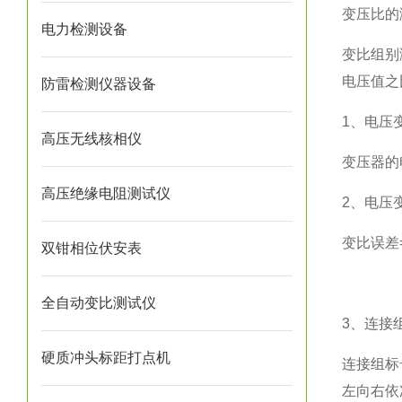
变压比的
电力检测设备
变比组别
电压值之
防雷检测仪器设备
1、电压
高压无线核相仪
变压器的
高压绝缘电阻测试仪
2、电压
变比误差=
双钳相位伏安表
全自动变比测试仪
3、连接
硬质冲头标距打点机
连接组标
左向右依