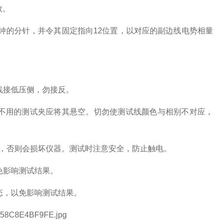
数。
钟的分针，并令其固定指向12位置，以对应的副边线电势相量
线接低压侧，勿接反。
到不用的测试夹应将其悬空。切勿使测试线颜色与相别不对应，
短路，否则会损坏仪器。测试时注意安全，防止触电。
免影响测试结果。
态，以免影响测试结果。