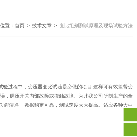
位置：
首页
>
技术文章
>
变比组别测试原理及现场试验方法
试验过程中，变压器变比试验是必做的项目,这样可有效监督变
误，调压开关内部故障或接触故障。为此我公司研制生产的全
功能完备，数据稳定可靠，测试速度大大提高。适应各种大中