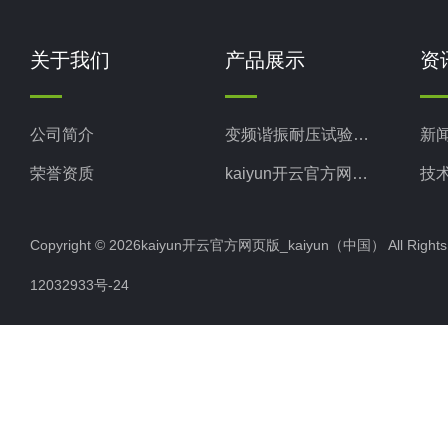
关于我们
产品展示
资
公司简介
变频谐振耐压试验装置
新
荣誉资质
kaiyun开云官方网页版_kaiyun（中国）
技
电力检测设备
Copyright © 2026kaiyun开云官方网页版_kaiyun（中国） All Righ
防雷检测仪器设备
12032933号-24
高压无线核相仪
高压绝缘电阻测试仪
双钳相位伏安表
全自动变比测试仪
硬质冲头标距打点机