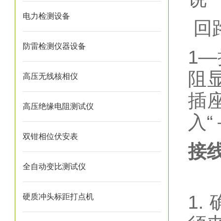
电力检测设备
回
防雷检测仪器设备
1
阻
高压无线核相仪
插
高压绝缘电阻测试仪
入“
双钳相位伏安表
接
全自动变比测试仪
1
硬质冲头标距打点机