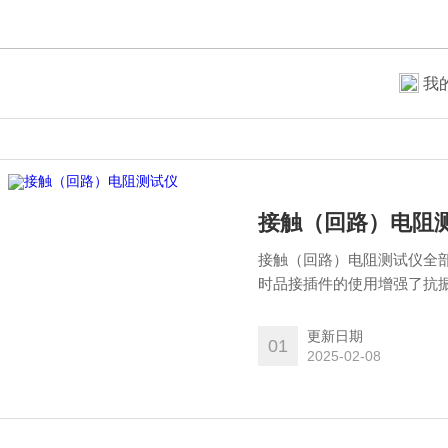
我
接触（回路）电阻
接触（回路）电阻测试仪全
时品接插件的使用增强了抗振
更新日期
01
2025-02-08