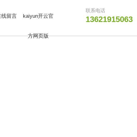
联系电话
在线留言
kaiyun开云官
13621915063
方网页版
_kaiyun（中
国）