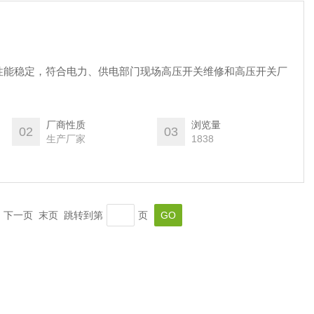
性能稳定，符合电力、供电部门现场高压开关维修和高压开关厂
厂商性质
浏览量
02
03
生产厂家
1838
下一页 末页 跳转到第
页