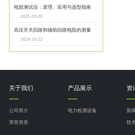
电阻测试仪：原理、应用与选型指南
2025-03-20
高压开关回路和辅助回路电阻的测量
2024-10-22
关于我们
产品展示
资
公司简介
电力检测设备
新
荣誉资质
技