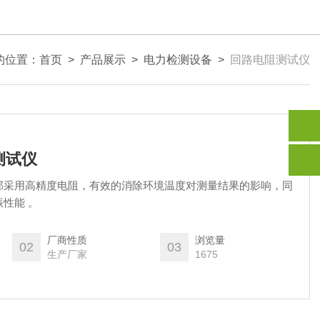
的位置：
首页
>
产品展示
>
电力检测设备
>
回路电阻测试仪
测试仪
部采用高精度电阻，有效的消除环境温度对测量结果的影响，同
性能 。
厂商性质
浏览量
02
03
生产厂家
1675