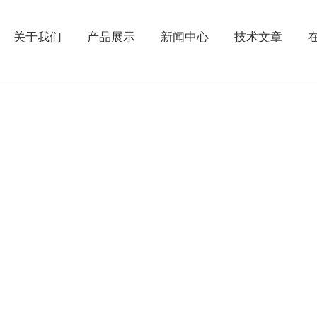
关于我们
产品展示
新闻中心
技术文章